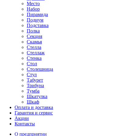
Место
Набор
Пирамида
Подиум
Подставка
Полка
Секция
Скамья
Стелла
Стеллаж
Стенка
Стол
Столешница
Стул
Табурет
Трибуна
Тумба
Шкатулка
Шкаф
Оплата и доставка
Гарантия и сервис
Акции
Контакты
О предприятии